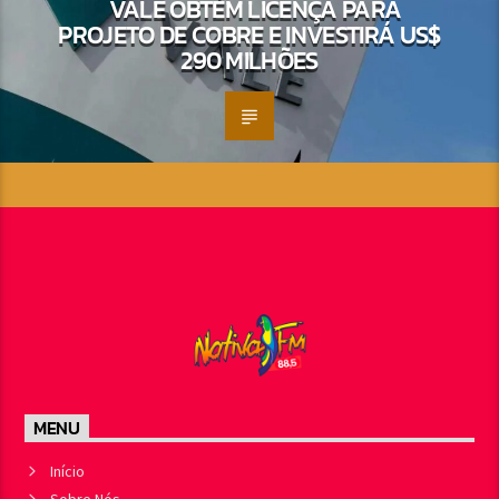
VALE OBTÉM LICENÇA PARA
PROJETO DE COBRE E INVESTIRÁ US$
290 MILHÕES
MENU
Início