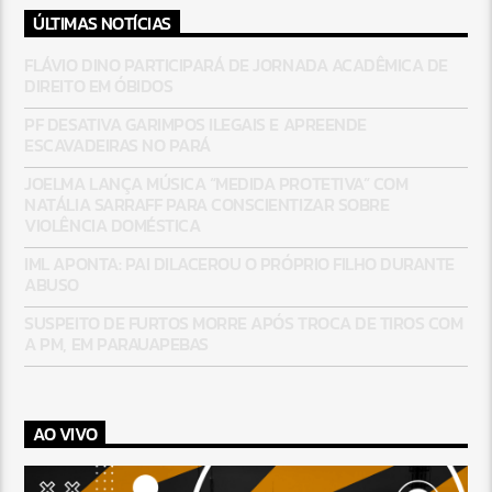
ÚLTIMAS NOTÍCIAS
FLÁVIO DINO PARTICIPARÁ DE JORNADA ACADÊMICA DE
DIREITO EM ÓBIDOS
PF DESATIVA GARIMPOS ILEGAIS E APREENDE
ESCAVADEIRAS NO PARÁ
JOELMA LANÇA MÚSICA “MEDIDA PROTETIVA” COM
NATÁLIA SARRAFF PARA CONSCIENTIZAR SOBRE
VIOLÊNCIA DOMÉSTICA
IML APONTA: PAI DILACEROU O PRÓPRIO FILHO DURANTE
ABUSO
SUSPEITO DE FURTOS MORRE APÓS TROCA DE TIROS COM
A PM, EM PARAUAPEBAS
AO VIVO