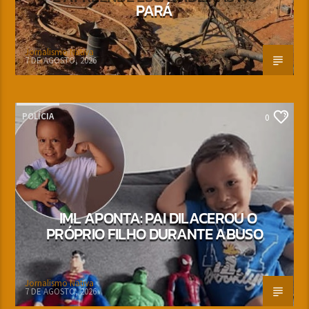
PARÁ
Jornalismo Nativa
7 DE AGOSTO, 2026
POLÍCIA
0
IML APONTA: PAI DILACEROU O
PRÓPRIO FILHO DURANTE ABUSO
Jornalismo Nativa
7 DE AGOSTO, 2026