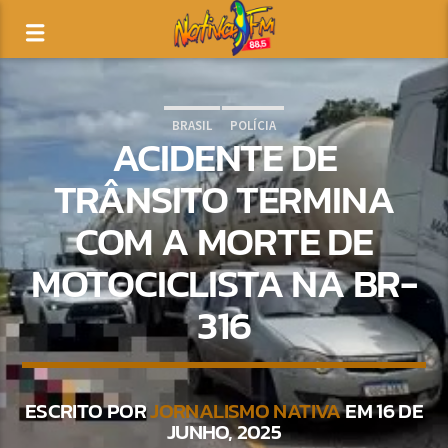
BRASIL
POLÍCIA
ACIDENTE DE
TRÂNSITO TERMINA
COM A MORTE DE
MOTOCICLISTA NA BR-
316
ESCRITO POR
JORNALISMO NATIVA
EM 16 DE
JUNHO, 2025