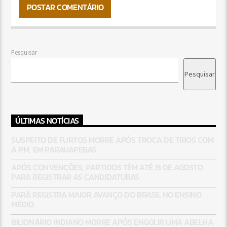
Pesquisar
Pesquisar
ÚLTIMAS NOTÍCIAS
SUSPEITO DE FURTOS MORRE APÓS TROCA DE TIROS COM
A PM, EM PARAUAPEBAS
APÓS CONVENÇÕES, PARTIDOS TÊM ATÉ 15 DE AGOSTO
PARA REGISTRAR AS CANDIDATURAS
PARÁ REGISTRA MAIOR AVANÇO DO BRASIL NO ENSINO
MÉDIO
BILIONÁRIO INDIANO MORRE APÓS ENGOLIR UMA ABELHA