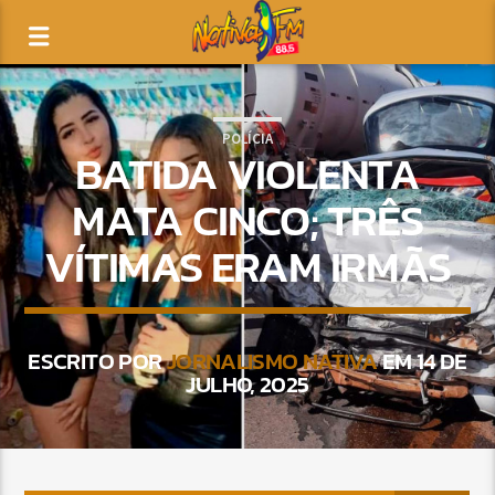
POLÍCIA
BATIDA VIOLENTA
MATA CINCO; TRÊS
VÍTIMAS ERAM IRMÃS
ESCRITO POR
JORNALISMO NATIVA
EM 14 DE
JULHO, 2025