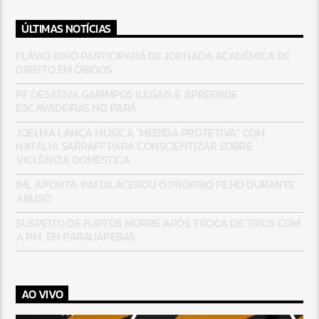
ÚLTIMAS NOTÍCIAS
FLÁVIO DINO PARTICIPARÁ DE JORNADA ACADÊMICA DE
DIREITO EM ÓBIDOS
PF DESATIVA GARIMPOS ILEGAIS E APREENDE
ESCAVADEIRAS NO PARÁ
JOELMA LANÇA MÚSICA “MEDIDA PROTETIVA” COM
NATÁLIA SARRAFF PARA CONSCIENTIZAR SOBRE
VIOLÊNCIA DOMÉSTICA
IML APONTA: PAI DILACEROU O PRÓPRIO FILHO DURANTE
ABUSO
SUSPEITO DE FURTOS MORRE APÓS TROCA DE TIROS COM
A PM, EM PARAUAPEBAS
AO VIVO