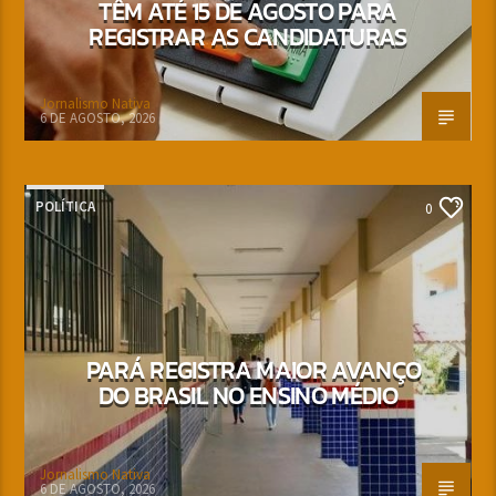
TÊM ATÉ 15 DE AGOSTO PARA
REGISTRAR AS CANDIDATURAS
Jornalismo Nativa
6 DE AGOSTO, 2026
POLÍTICA
0
PARÁ REGISTRA MAIOR AVANÇO
DO BRASIL NO ENSINO MÉDIO
Jornalismo Nativa
6 DE AGOSTO, 2026