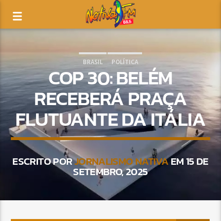
BRASIL
POLÍTICA
COP 30: BELÉM
RECEBERÁ PRAÇA
FLUTUANTE DA ITÁLIA
ESCRITO POR
JORNALISMO NATIVA
EM 15 DE
SETEMBRO, 2025