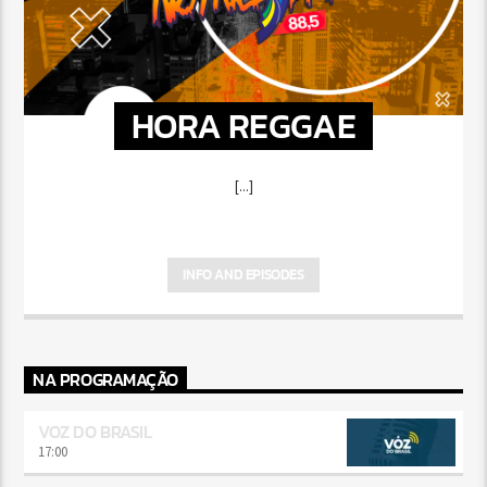
HORA REGGAE
[...]
INFO AND EPISODES
NA PROGRAMAÇÃO
VOZ DO BRASIL
17:00