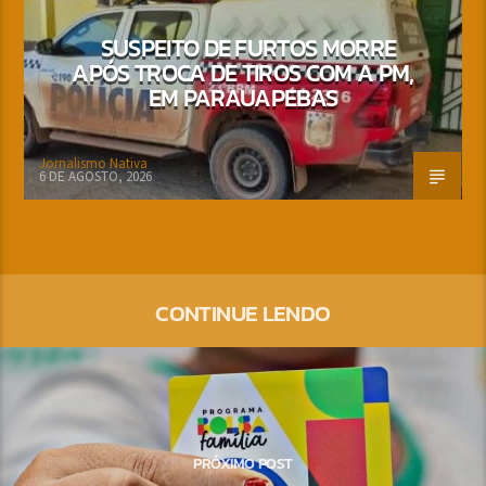
SUSPEITO DE FURTOS MORRE
APÓS TROCA DE TIROS COM A PM,
EM PARAUAPEBAS
Jornalismo Nativa
6 DE AGOSTO, 2026
CONTINUE LENDO
PRÓXIMO POST