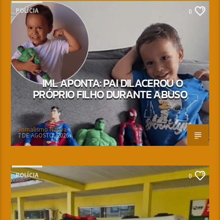
POLÍCIA
0
IML APONTA: PAI DILACEROU O
PRÓPRIO FILHO DURANTE ABUSO
Jornalismo Nativa
7 DE AGOSTO, 2026
POLÍCIA
0