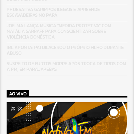
PF DESATIVA GARIMPOS ILEGAIS E APREENDE
ESCAVADEIRAS NO PARÁ
JOELMA LANÇA MÚSICA “MEDIDA PROTETIVA” COM
NATÁLIA SARRAFF PARA CONSCIENTIZAR SOBRE
VIOLÊNCIA DOMÉSTICA
IML APONTA: PAI DILACEROU O PRÓPRIO FILHO DURANTE
ABUSO
SUSPEITO DE FURTOS MORRE APÓS TROCA DE TIROS COM
A PM, EM PARAUAPEBAS
AO VIVO