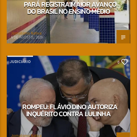
PARÁ REGISTRA MAIOR AVANÇO
DO BRASIL NO ENSINO MÉDIO
Jornalismo Nativa
6 DE AGOSTO, 2026
JUDICIÁRIO
0
ROMPEU: FLÁVIO DINO AUTORIZA
INQUÉRITO CONTRA LULINHA
Jornalismo Nativa