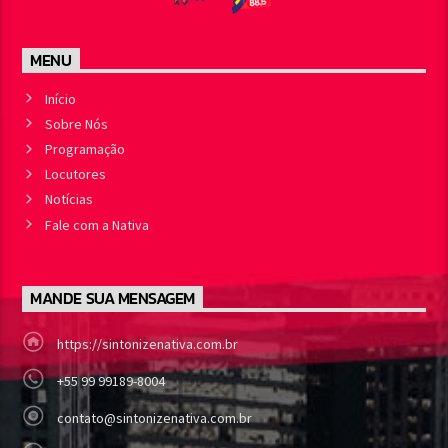
MENU
Início
Sobre Nós
Programação
Locutores
Notícias
Fale com a Nativa
MANDE SUA MENSAGEM
https://sintonizenativa.com.br
+55 99 99189-8004
contato@sintonizenativa.com.br