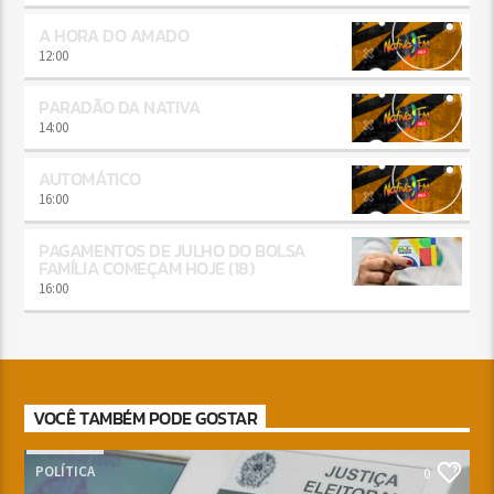
A HORA DO AMADO
12:00
PARADÃO DA NATIVA
14:00
AUTOMÁTICO
16:00
PAGAMENTOS DE JULHO DO BOLSA
FAMÍLIA COMEÇAM HOJE (18)
16:00
VOCÊ TAMBÉM PODE GOSTAR
POLÍTICA
0