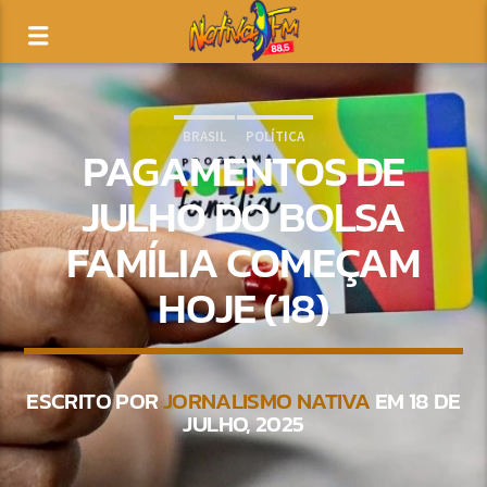
BRASIL
POLÍTICA
PAGAMENTOS DE
JULHO DO BOLSA
FAMÍLIA COMEÇAM
HOJE (18)
ESCRITO POR
JORNALISMO NATIVA
EM 18 DE
JULHO, 2025