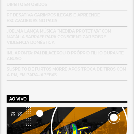
DIREITO EM ÓBIDOS
PF DESATIVA GARIMPOS ILEGAIS E APREENDE
ESCAVADEIRAS NO PARÁ
JOELMA LANÇA MÚSICA “MEDIDA PROTETIVA” COM
NATÁLIA SARRAFF PARA CONSCIENTIZAR SOBRE
VIOLÊNCIA DOMÉSTICA
IML APONTA: PAI DILACEROU O PRÓPRIO FILHO DURANTE
ABUSO
SUSPEITO DE FURTOS MORRE APÓS TROCA DE TIROS COM
A PM, EM PARAUAPEBAS
AO VIVO