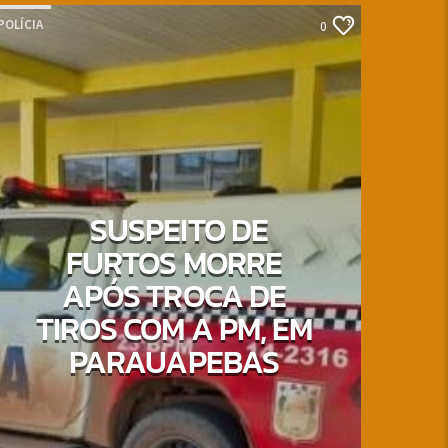
POLÍCIA
0
SUSPEITO DE
FURTOS MORRE
APÓS TROCA DE
TIROS COM A PM, EM
PARAUAPEBAS