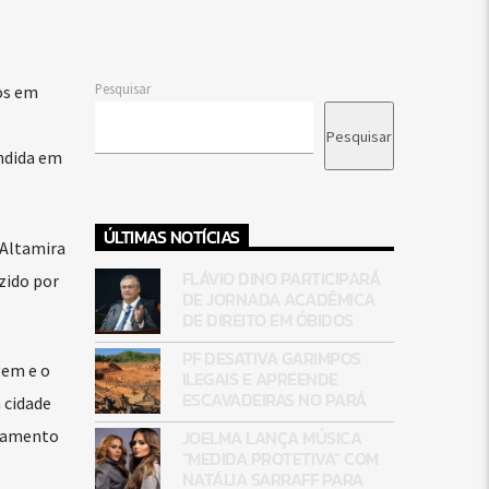
Pesquisar
os em
Pesquisar
ondida em
ÚLTIMAS NOTÍCIAS
 Altamira
FLÁVIO DINO PARTICIPARÁ
zido por
DE JORNADA ACADÊMICA
DE DIREITO EM ÓBIDOS
PF DESATIVA GARIMPOS
gem e o
ILEGAIS E APREENDE
ESCAVADEIRAS NO PARÁ
 cidade
JOELMA LANÇA MÚSICA
agamento
“MEDIDA PROTETIVA” COM
NATÁLIA SARRAFF PARA