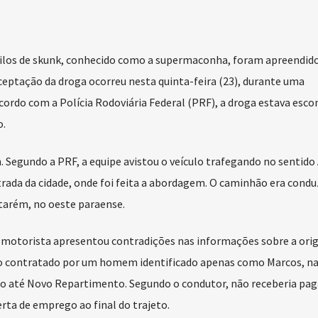
uilos de skunk, conhecido como a supermaconha, foram apreendid
rceptação da droga ocorreu nesta quinta-feira (23), durante uma
acordo com a Polícia Rodoviária Federal (PRF), a droga estava esc
o.
h. Segundo a PRF, a equipe avistou o veículo trafegando no sentido
ada da cidade, onde foi feita a abordagem. O caminhão era condu
tarém, no oeste paraense.
o motorista apresentou contradições nas informações sobre a ori
ido contratado por um homem identificado apenas como Marcos, na
ão até Novo Repartimento. Segundo o condutor, não receberia p
rta de emprego ao final do trajeto.