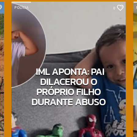
POLÍCIA
0
IML APONTA: PAI
DILACEROU O
PRÓPRIO FILHO
DURANTE ABUSO