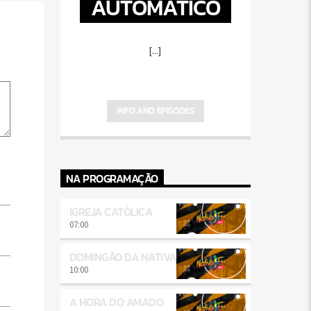
AUTOMÁTICO
[...]
INFO AND EPISODES
NA PROGRAMAÇÃO
IGREJA CATÓLICA
07:00
DOMINGÃO DA NATIVA
10:00
A HORA DO AMADO