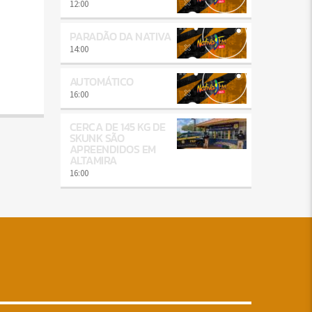
12:00
PARADÃO DA NATIVA
14:00
AUTOMÁTICO
16:00
CERCA DE 145 KG DE
SKUNK SÃO
APREENDIDOS EM
ALTAMIRA
16:00