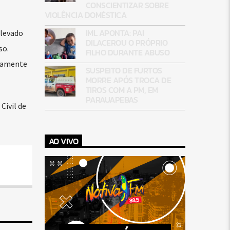
CONSCIENTIZAR SOBRE
VIOLÊNCIA DOMÉSTICA
IML APONTA: PAI
 levado
DILACEROU O PRÓPRIO
so.
FILHO DURANTE ABUSO
adamente
SUSPEITO DE FURTOS
MORRE APÓS TROCA DE
TIROS COM A PM, EM
PARAUAPEBAS
Civil de
AO VIVO