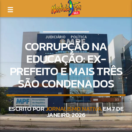
JUDICIÁRIO
POLÍTICA
CORRUPÇÃO NA
EDUCAÇÃO: EX-
PREFEITO E MAIS TRÊS
SÃO CONDENADOS
ESCRITO POR
JORNALISMO NATIVA
EM 7 DE
JANEIRO, 2026