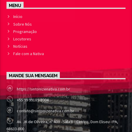
MENU
Início
Sobre Nós
Programação
Locutores
Notícias
Fale com a Nativa
MANDE SUA MENSAGEM
https://sintonizenativa.com.br
+55 99 99189-8004
contato@sintonizenativa.com.br
Av. JK de Oliveira, nº 400 - Sala B - Centro, Dom Eliseu - PA,
68633-000