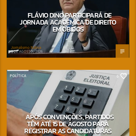
FLÁVIO DINO PARTICIPARÁ DE
JORNADA ACADÊMICA DE DIREITO
EM ÓBIDOS
Jornalismo Nativa
7 DE AGOSTO, 2026
POLÍTICA
0
APÓS CONVENÇÕES, PARTIDOS
TÊM ATÉ 15 DE AGOSTO PARA
REGISTRAR AS CANDIDATURAS