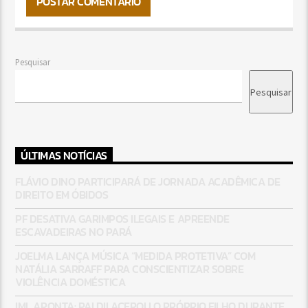
Pesquisar
Pesquisar
ÚLTIMAS NOTÍCIAS
FLÁVIO DINO PARTICIPARÁ DE JORNADA ACADÊMICA DE
DIREITO EM ÓBIDOS
PF DESATIVA GARIMPOS ILEGAIS E APREENDE
ESCAVADEIRAS NO PARÁ
JOELMA LANÇA MÚSICA “MEDIDA PROTETIVA” COM
NATÁLIA SARRAFF PARA CONSCIENTIZAR SOBRE
VIOLÊNCIA DOMÉSTICA
IML APONTA: PAI DILACEROU O PRÓPRIO FILHO DURANTE