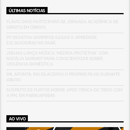
ÚLTIMAS NOTÍCIAS
FLÁVIO DINO PARTICIPARÁ DE JORNADA ACADÊMICA DE
DIREITO EM ÓBIDOS
PF DESATIVA GARIMPOS ILEGAIS E APREENDE
ESCAVADEIRAS NO PARÁ
JOELMA LANÇA MÚSICA “MEDIDA PROTETIVA” COM
NATÁLIA SARRAFF PARA CONSCIENTIZAR SOBRE
VIOLÊNCIA DOMÉSTICA
IML APONTA: PAI DILACEROU O PRÓPRIO FILHO DURANTE
ABUSO
SUSPEITO DE FURTOS MORRE APÓS TROCA DE TIROS COM
A PM, EM PARAUAPEBAS
AO VIVO