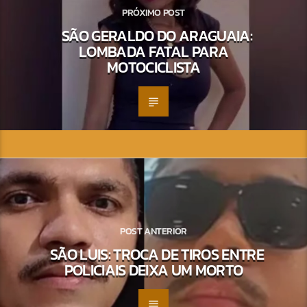
PRÓXIMO POST
SÃO GERALDO DO ARAGUAIA:
LOMBADA FATAL PARA
MOTOCICLISTA
POST ANTERIOR
SÃO LUIS: TROCA DE TIROS ENTRE
POLICIAIS DEIXA UM MORTO