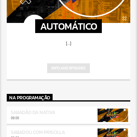
AUTOMÁTICO
[...]
INFO AND EPISODES
NA PROGRAMAÇÃO
SABADÃO DA NATIVA
08:00
SABADOU COM PRISCILLA