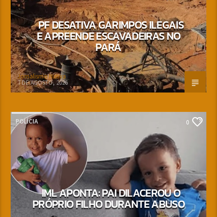
PF DESATIVA GARIMPOS ILEGAIS
E APREENDE ESCAVADEIRAS NO
PARÁ
Jornalismo Nativa
7 DE AGOSTO, 2026
POLÍCIA
0
IML APONTA: PAI DILACEROU O
PRÓPRIO FILHO DURANTE ABUSO