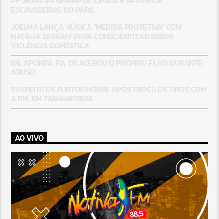
PF DESATIVA GARIMPOS ILEGAIS E APREENDE
ESCAVADEIRAS NO PARÁ
JOELMA LANÇA MÚSICA “MEDIDA PROTETIVA” COM
NATÁLIA SARRAFF PARA CONSCIENTIZAR SOBRE
VIOLÊNCIA DOMÉSTICA
IML APONTA: PAI DILACEROU O PRÓPRIO FILHO DURANTE
ABUSO
SUSPEITO DE FURTOS MORRE APÓS TROCA DE TIROS COM
A PM, EM PARAUAPEBAS
AO VIVO