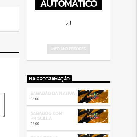
AUTOMÁTICO
[...]
INFO AND EPISODES
NA PROGRAMAÇÃO
SABADÃO DA NATIVA
08:00
SABADOU COM
PRISCILLA
09:00