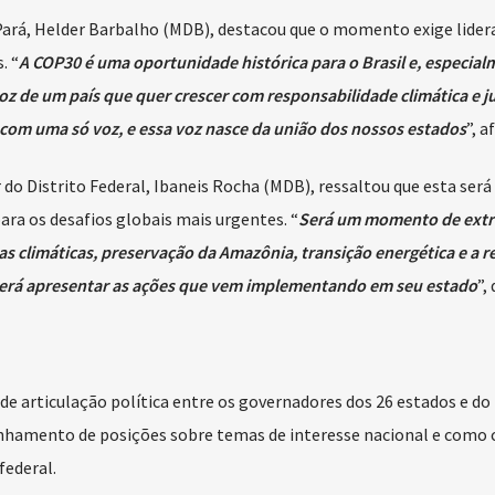
 Pará, Helder Barbalho (MDB), destacou que o momento exige lide
. “
A COP30 é uma oportunidade histórica para o Brasil e, especial
z de um país que quer crescer com responsabilidade climática e ju
o com uma só voz, e essa voz nasce da união dos nossos estados
”, a
o Distrito Federal, Ibaneis Rocha (MDB), ressaltou que esta ser
ara os desafios globais mais urgentes. “
Será um momento de ext
 climáticas, preservação da Amazônia, transição energética e a r
derá apresentar as ações que vem implementando em seu estado
”, 
 articulação política entre os governadores dos 26 estados e do 
linhamento de posições sobre temas de interesse nacional e como 
federal.