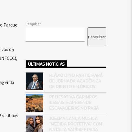
Pesquisar
no Parque
Pesquisar
ivos da
UNFCCC),
ÚLTIMAS NOTÍCIAS
FLÁVIO DINO PARTICIPARÁ
DE JORNADA ACADÊMICA
 agenda
DE DIREITO EM ÓBIDOS
PF DESATIVA GARIMPOS
ILEGAIS E APREENDE
ESCAVADEIRAS NO PARÁ
rasil nas
JOELMA LANÇA MÚSICA
“MEDIDA PROTETIVA” COM
NATÁLIA SARRAFF PARA