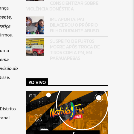
CONSCIENTIZAR SOBRE
rança
VIOLÊNCIA DOMÉSTICA
mente,
IML APONTA: PAI
DILACEROU O PRÓPRIO
stiça
FILHO DURANTE ABUSO
firmou.
SUSPEITO DE FURTOS
MORRE APÓS TROCA DE
á uma
TIROS COM A PM, EM
PARAUAPEBAS
rema
evisão do
disse.
AO VIVO
Distrito
canal