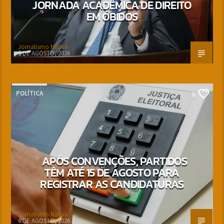
JORNADA ACADÊMICA DE DIREITO
EM ÓBIDOS
Jornalismo Nativa
7 DE AGOSTO, 2026
POLÍTICA
0
APÓS CONVENÇÕES, PARTIDOS
TÊM ATÉ 15 DE AGOSTO PARA
REGISTRAR AS CANDIDATURAS
Jornalismo Nativa
6 DE AGOSTO, 2026