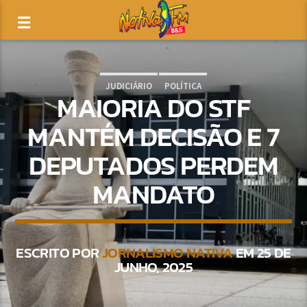
JUDICIÁRIO
POLÍTICA
MAIORIA DO STF
MANTÉM DECISÃO E 7
DEPUTADOS PERDEM
MANDATO
ESCRITO POR
JORNALISMO NATIVA
EM 25 DE
JUNHO, 2025