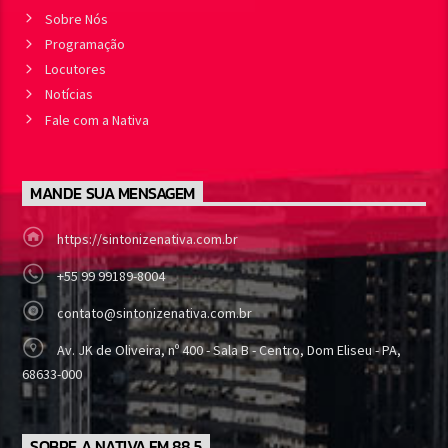
Sobre Nós
Programação
Locutores
Notícias
Fale com a Nativa
MANDE SUA MENSAGEM
https://sintonizenativa.com.br
+55 99 99189-8004
contato@sintonizenativa.com.br
Av. JK de Oliveira, nº 400 - Sala B - Centro, Dom Eliseu - PA,
68633-000
SOBRE A NATIVA FM 88,5