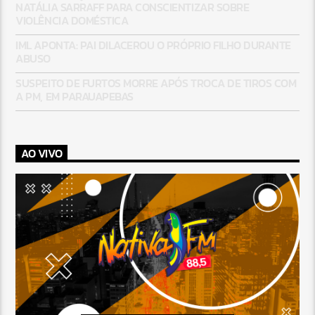
NATÁLIA SARRAFF PARA CONSCIENTIZAR SOBRE
VIOLÊNCIA DOMÉSTICA
IML APONTA: PAI DILACEROU O PRÓPRIO FILHO DURANTE
ABUSO
SUSPEITO DE FURTOS MORRE APÓS TROCA DE TIROS COM
A PM, EM PARAUAPEBAS
AO VIVO