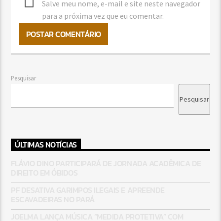
Salve meu nome, e-mail e site neste navegador
para a próxima vez que eu comentar.
Pesquisar
Pesquisar
ÚLTIMAS NOTÍCIAS
FLÁVIO DINO PARTICIPARÁ DE JORNADA ACADÊMICA DE
DIREITO EM ÓBIDOS
PF DESATIVA GARIMPOS ILEGAIS E APREENDE
ESCAVADEIRAS NO PARÁ
JOELMA LANÇA MÚSICA “MEDIDA PROTETIVA” COM