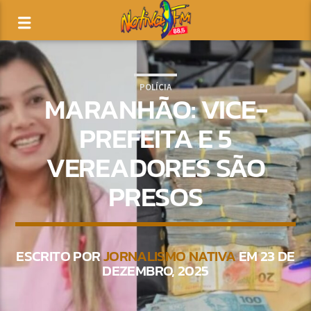
POLÍCIA
MARANHÃO: VICE-
PREFEITA E 5
VEREADORES SÃO
PRESOS
ESCRITO POR
JORNALISMO NATIVA
EM 23 DE
DEZEMBRO, 2025