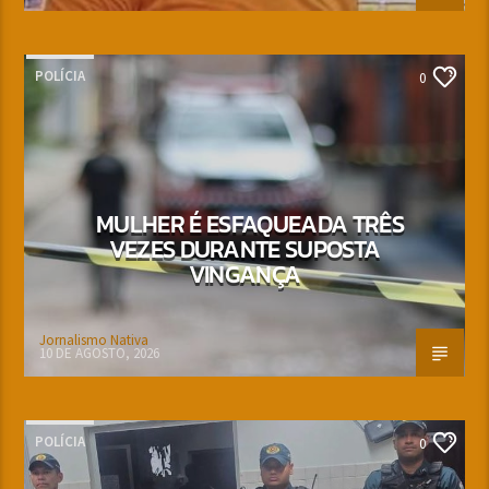
POLÍCIA
0
MULHER É ESFAQUEADA TRÊS
VEZES DURANTE SUPOSTA
VINGANÇA
Jornalismo Nativa
10 DE AGOSTO, 2026
POLÍCIA
0