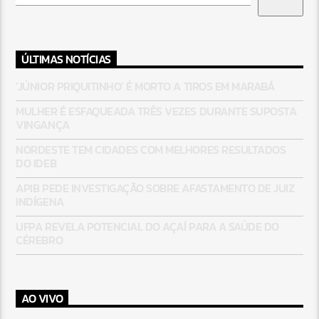
ÚLTIMAS NOTÍCIAS
‘JÚNIOR PRIQUITINHO’ É MORTO A TIROS EM MARABÁ
MULHER É ESFAQUEADA TRÊS VEZES DURANTE SUPOSTA
VINGANÇA
NORDESTE TEM CIDADES COM MELHORES RESULTADOS
DO IDEB
APIB PEDE INVESTIGAÇÃO SOBRE AFASTAMENTO DE JUIZ
INDÍGENA
UFPA REVELA POTENCIAL DO AÇAÍ PARA A SAÚDE DO
CÉREBRO
AO VIVO