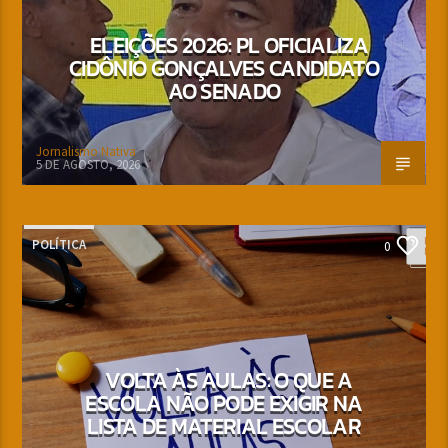
ELEIÇÕES 2026: PL OFICIALIZA
CIDÔNIO GONÇALVES CANDIDATO
AO SENADO
Jornalismo Nativa
5 DE AGOSTO, 2026
POLÍTICA
0
VOLTA ÀS AULAS: O QUE A
ESCOLA NÃO PODE EXIGIR NA
LISTA DE MATERIAL ESCOLAR