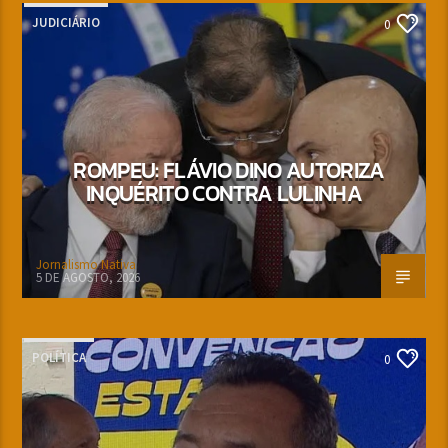
JUDICIÁRIO
0
ROMPEU: FLÁVIO DINO AUTORIZA
INQUÉRITO CONTRA LULINHA
Jornalismo Nativa
5 DE AGOSTO, 2026
POLÍTICA
0