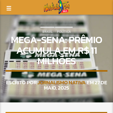
BRASIL
POLÍTICA
MEGA-SENA: PRÊMIO
ACUMULA EM R$ 11
MILHÕES
ESCRITO POR
JORNALISMO NATIVA
EM 27 DE
MAIO, 2025