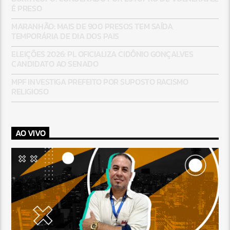
É PRESO
MARANHÃO: MAIS DE 900 PRESOS TEM SAÍDA
TEMPORÁRIA DE DIA DOS PAIS
ELEIÇÕES 2026: PL OFICIALIZA CIDÔNIO GONÇALVES
CANDIDATO AO SENADO
MPF INVESTIGA PREFEITO POR SUPOSTO RACISMO
RELIGIOSO
AO VIVO