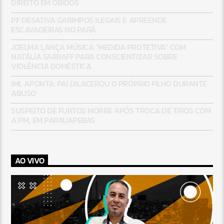
DIREITO EM ÓBIDOS
PF DESATIVA GARIMPOS ILEGAIS E APREENDE
ESCAVADEIRAS NO PARÁ
JOELMA LANÇA MÚSICA “MEDIDA PROTETIVA” COM
NATÁLIA SARRAFF PARA CONSCIENTIZAR SOBRE
VIOLÊNCIA DOMÉSTICA
IML APONTA: PAI DILACEROU O PRÓPRIO FILHO DURANTE
ABUSO
SUSPEITO DE FURTOS MORRE APÓS TROCA DE TIROS COM
A PM, EM PARAUAPEBAS
AO VIVO