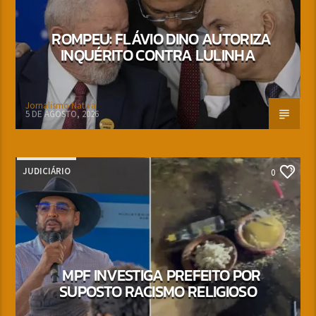
ROMPEU: FLÁVIO DINO AUTORIZA
INQUÉRITO CONTRA LULINHA
Jornalismo Nativa
5 DE AGOSTO, 2026
JUDICIÁRIO
0
MPF INVESTIGA PREFEITO POR
SUPOSTO RACISMO RELIGIOSO