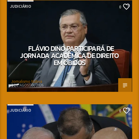
JUDICIÁRIO
0
FLÁVIO DINO PARTICIPARÁ DE
JORNADA ACADÊMICA DE DIREITO
EM ÓBIDOS
Jornalismo Nativa
7 DE AGOSTO, 2026
JUDICIÁRIO
0