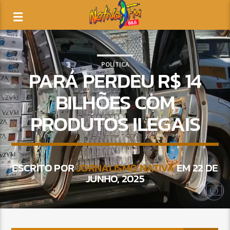
POLÍTICA
PARÁ PERDEU R$ 14
BILHÕES COM
PRODUTOS ILEGAIS
ESCRITO POR
JORNALISMO NATIVA
EM 22 DE
JUNHO, 2025