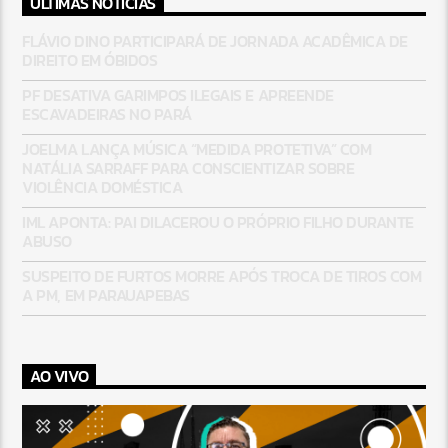
ÚLTIMAS NOTÍCIAS
FLÁVIO DINO PARTICIPARÁ DE JORNADA ACADÊMICA DE
DIREITO EM ÓBIDOS
PF DESATIVA GARIMPOS ILEGAIS E APREENDE
ESCAVADEIRAS NO PARÁ
JOELMA LANÇA MÚSICA “MEDIDA PROTETIVA” COM
NATÁLIA SARRAFF PARA CONSCIENTIZAR SOBRE
VIOLÊNCIA DOMÉSTICA
IML APONTA: PAI DILACEROU O PRÓPRIO FILHO DURANTE
ABUSO
SUSPEITO DE FURTOS MORRE APÓS TROCA DE TIROS COM
A PM, EM PARAUAPEBAS
AO VIVO