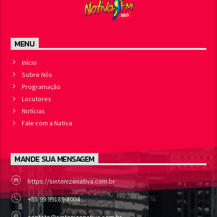
MENU
Início
Sobre Nós
Programação
Locutores
Notícias
Fale com a Nativa
MANDE SUA MENSAGEM
https://sintonizenativa.com.br
+55 99 99189-8004
contato@sintonizenativa.com.br