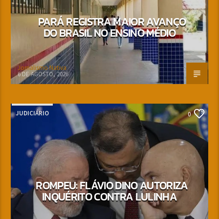
PARÁ REGISTRA MAIOR AVANÇO
DO BRASIL NO ENSINO MÉDIO
Jornalismo Nativa
6 DE AGOSTO, 2026
JUDICIÁRIO
0
ROMPEU: FLÁVIO DINO AUTORIZA
INQUÉRITO CONTRA LULINHA