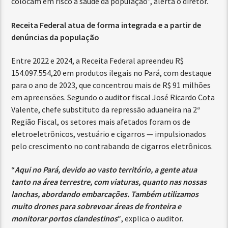
colocam em risco a saúde da população”, alerta o diretor.
Receita Federal atua de forma integrada e a partir de
denúncias da população
Entre 2022 e 2024, a Receita Federal apreendeu R$
154.097.554,20 em produtos ilegais no Pará, com destaque
para o ano de 2023, que concentrou mais de R$ 91 milhões
em apreensões. Segundo o auditor fiscal José Ricardo Cota
Valente, chefe substituto da repressão aduaneira na 2ª
Região Fiscal, os setores mais afetados foram os de
eletroeletrônicos, vestuário e cigarros — impulsionados
pelo crescimento no contrabando de cigarros eletrônicos.
“
Aqui no Pará, devido ao vasto território, a gente atua
tanto na área terrestre, com viaturas, quanto nas nossas
lanchas, abordando embarcações. Também utilizamos
muito drones para sobrevoar áreas de fronteira e
monitorar portos clandestinos
”
, explica o auditor.