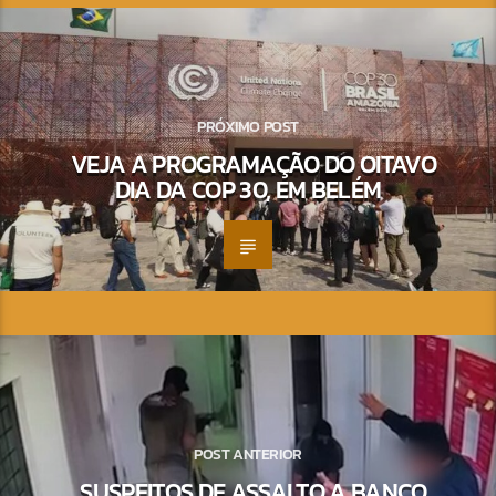
PRÓXIMO POST
VEJA A PROGRAMAÇÃO DO OITAVO
DIA DA COP 30, EM BELÉM
POST ANTERIOR
SUSPEITOS DE ASSALTO A BANCO