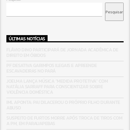
Pesquisar
ÚLTIMAS NOTÍCIAS
FLÁVIO DINO PARTICIPARÁ DE JORNADA ACADÊMICA DE
DIREITO EM ÓBIDOS
PF DESATIVA GARIMPOS ILEGAIS E APREENDE
ESCAVADEIRAS NO PARÁ
JOELMA LANÇA MÚSICA “MEDIDA PROTETIVA” COM
NATÁLIA SARRAFF PARA CONSCIENTIZAR SOBRE
VIOLÊNCIA DOMÉSTICA
IML APONTA: PAI DILACEROU O PRÓPRIO FILHO DURANTE
ABUSO
SUSPEITO DE FURTOS MORRE APÓS TROCA DE TIROS COM
A PM, EM PARAUAPEBAS