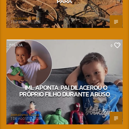
PARÁ
Jornalismo Nativa
7 DE AGOSTO, 2026
POLÍCIA
0
IML APONTA: PAI DILACEROU O
PRÓPRIO FILHO DURANTE ABUSO
Jornalismo Nativa
7 DE AGOSTO, 2026