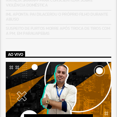
VIOLÊNCIA DOMÉSTICA
IML APONTA: PAI DILACEROU O PRÓPRIO FILHO DURANTE
ABUSO
SUSPEITO DE FURTOS MORRE APÓS TROCA DE TIROS COM
A PM, EM PARAUAPEBAS
AO VIVO