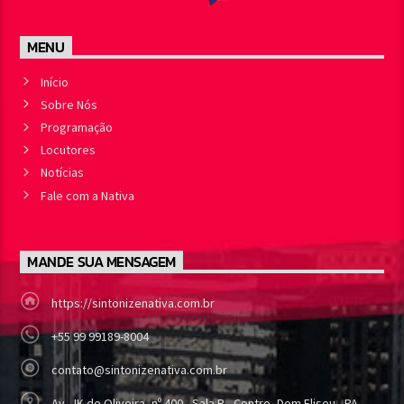
MENU
Início
Sobre Nós
Programação
Locutores
Notícias
Fale com a Nativa
MANDE SUA MENSAGEM
https://sintonizenativa.com.br
+55 99 99189-8004
contato@sintonizenativa.com.br
Av. JK de Oliveira, nº 400 - Sala B - Centro, Dom Eliseu - PA,