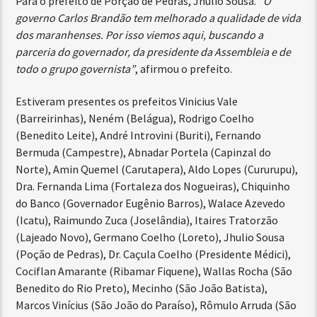
Para o prefeito de Porção de Pedras, Jhulio Sousa.
“O
governo Carlos Brandão tem melhorado a qualidade de vida
dos maranhenses. Por isso viemos aqui, buscando a
parceria do governador, da presidente da Assembleia e de
todo o grupo governista”
, afirmou o prefeito.
Estiveram presentes os prefeitos Vinicius Vale
(Barreirinhas), Neném (Belágua), Rodrigo Coelho
(Benedito Leite), André Introvini (Buriti), Fernando
Bermuda (Campestre), Abnadar Portela (Capinzal do
Norte), Amin Quemel (Carutapera), Aldo Lopes (Cururupu),
Dra. Fernanda Lima (Fortaleza dos Nogueiras), Chiquinho
do Banco (Governador Eugênio Barros), Walace Azevedo
(Icatu), Raimundo Zuca (Joselândia), Itaires Tratorzão
(Lajeado Novo), Germano Coelho (Loreto), Jhulio Sousa
(Poção de Pedras), Dr. Caçula Coelho (Presidente Médici),
Cociflan Amarante (Ribamar Fiquene), Wallas Rocha (São
Benedito do Rio Preto), Mecinho (São João Batista),
Marcos Vinícius (São João do Paraíso), Rômulo Arruda (São