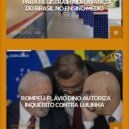
PARÁ REGISTRA MAIOR AVANÇO
DO BRASIL NO ENSINO MÉDIO
Jornalismo Nativa
6 DE AGOSTO, 2026
JUDICIÁRIO
0
ROMPEU: FLÁVIO DINO AUTORIZA
INQUÉRITO CONTRA LULINHA
Jornalismo Nativa