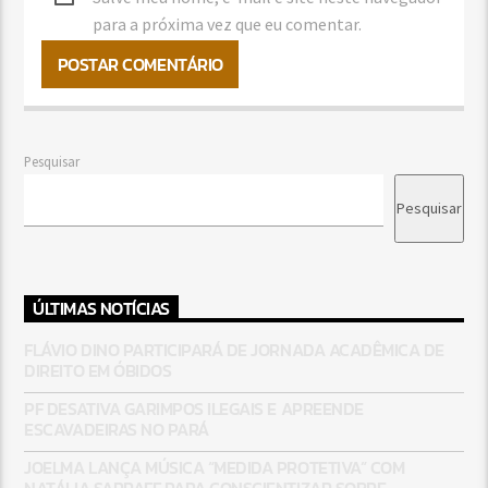
para a próxima vez que eu comentar.
Pesquisar
Pesquisar
ÚLTIMAS NOTÍCIAS
FLÁVIO DINO PARTICIPARÁ DE JORNADA ACADÊMICA DE
DIREITO EM ÓBIDOS
PF DESATIVA GARIMPOS ILEGAIS E APREENDE
ESCAVADEIRAS NO PARÁ
JOELMA LANÇA MÚSICA “MEDIDA PROTETIVA” COM
NATÁLIA SARRAFF PARA CONSCIENTIZAR SOBRE