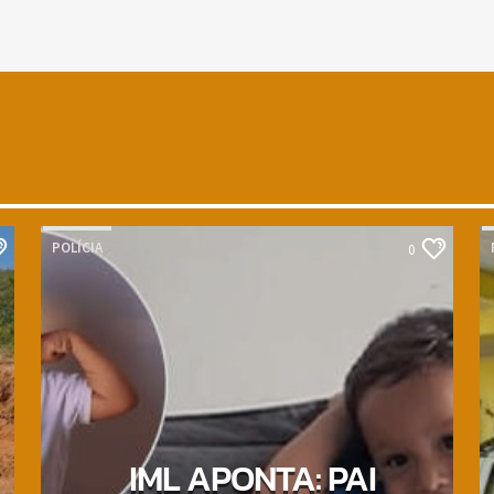
POLÍCIA
0
IML APONTA: PAI