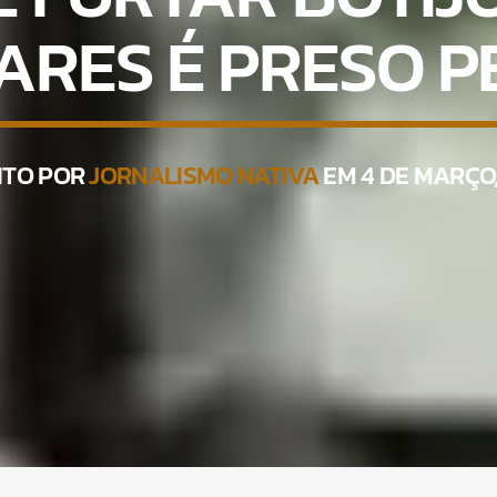
ARES É PRESO P
ITO POR
JORNALISMO NATIVA
EM 4 DE MARÇO,