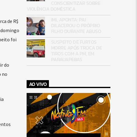
CONSCIENTIZAR SOBRE
VIOLÊNCIA DOMÉSTICA
IML APONTA: PAI
rca de R$
DILACEROU O PRÓPRIO
e domingo
FILHO DURANTE ABUSO
eito foi
SUSPEITO DE FURTOS
MORRE APÓS TROCA DE
TIROS COM A PM, EM
PARAUAPEBAS
ir do
o no
AO VIVO
ia
mentos