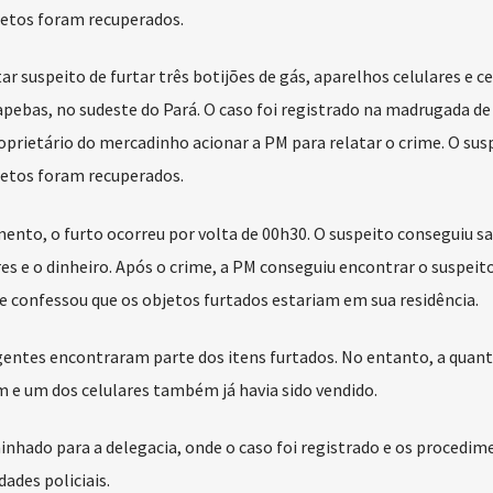
jetos foram recuperados.
r suspeito de furtar três botijões de gás, aparelhos celulares e ce
ebas, no sudeste do Pará. O caso foi registrado na madrugada d
oprietário do mercadinho acionar a PM para relatar o crime. O susp
jetos foram recuperados.
ento, o furto ocorreu por volta de 00h30. O suspeito conseguiu sa
ares e o dinheiro. Após o crime, a PM conseguiu encontrar o suspeit
ele confessou que os objetos furtados estariam em sua residência.
gentes encontraram parte dos itens furtados. No entanto, a quant
m e um dos celulares também já havia sido vendido.
minhado para a delegacia, onde o caso foi registrado e os procedi
ades policiais.