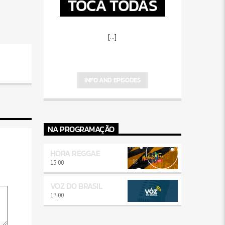
TOCA TODAS
[...]
INFO AND EPISODES
NA PROGRAMAÇÃO
HORA REGGAE
15:00
VOZ DO BRASIL
17:00