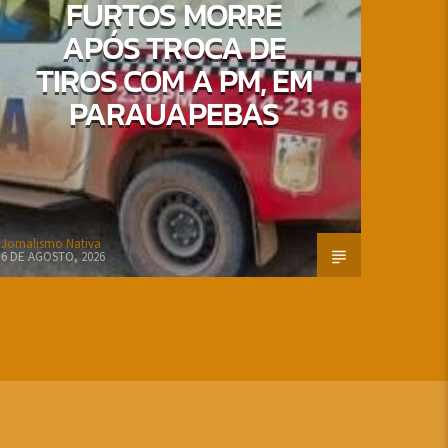
FURTOS MORRE
APÓS TROCA DE
TIROS COM A PM, EM
PARAUAPEBAS
Jornalismo Nativa
6 DE AGOSTO, 2026