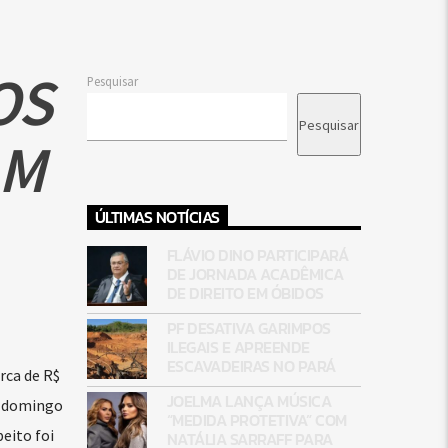
OS
Pesquisar
Pesquisar
AM
ÚLTIMAS NOTÍCIAS
FLÁVIO DINO PARTICIPARÁ
DE JORNADA ACADÊMICA
DE DIREITO EM ÓBIDOS
PF DESATIVA GARIMPOS
ILEGAIS E APREENDE
ESCAVADEIRAS NO PARÁ
rca de R$
JOELMA LANÇA MÚSICA
e domingo
“MEDIDA PROTETIVA” COM
eito foi
NATÁLIA SARRAFF PARA