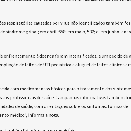
ões respiratórias causadas por vírus não identificados também fo
e síndrome gripal; em abril, 658; em maio, 532; e, em junho, entre
de enfrentamento à doença foram intensificadas, e um pedido de a
pliação de leitos de UTI pediátrica e aluguel de leitos clínicos e
stecida com medicamentos básicos para o tratamento dos sintoma
para os profissionais de saúde. Campanhas informativas também f
 unidades de saúde, com orientações sobre os sintomas, formas de
nto médico”, informa a nota.
pe também foi reforçada no município.