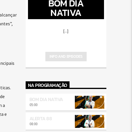
BOM DIA
NATIVA
alcançar
antes”,
[...]
INFO AND EPISODES
incipais
NA PROGRAMAÇÃO
ticas.
 de
BOM DIA NATIVA
05:00
m a
za e
ALERTA 88
08:00