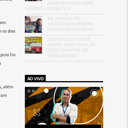
CONSCIENTIZAR SOBRE
VIOLÊNCIA DOMÉSTICA
IML APONTA: PAI
ram
DILACEROU O PRÓPRIO
FILHO DURANTE ABUSO
 os dias
SUSPEITO DE FURTOS
MORRE APÓS TROCA DE
TIROS COM A PM, EM
poio foi
PARAUAPEBAS
m
AO VIVO
s, além
oram