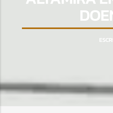
DOE
ESCR