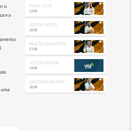
PEGA LEVE
er o
12:00
za e a
NATIVA NEWS
15:00
nhamento
BAILÃO DA NATIVA
é
17:00
VOZ DO BRASIL
19:00
ndo
SAUDADE NATIVA
20:00
a uma