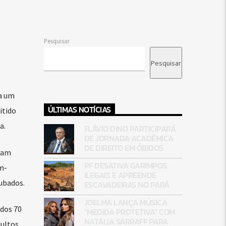
Pesquisar
Pesquisar
ta um
ÚLTIMAS NOTÍCIAS
itido
a.
FLÁVIO DINO PARTICIPARÁ
DE JORNADA ACADÊMICA
DE DIREITO EM ÓBIDOS
ram
PF DESATIVA GARIMPOS
m-
ILEGAIS E APREENDE
tubados.
ESCAVADEIRAS NO PARÁ
JOELMA LANÇA MÚSICA
ados 70
“MEDIDA PROTETIVA” COM
NATÁLIA SARRAFF PARA
ultos,