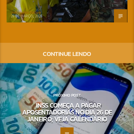
Jornalismo Nativa
28 DE MARÇO, 2026
CONTINUE LENDO
PRÓXIMO POST
INSS COMEÇA A PAGAR
APOSENTADORIAS NO DIA 26 DE
JANEIRO; VEJA CALENDÁRIO