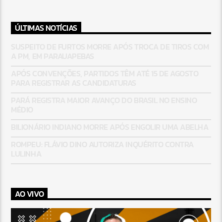
ÚLTIMAS NOTÍCIAS
SUSPEITO DE FURTOS MORRE APÓS TROCA DE TIROS COM
A PM, EM PARAUAPEBAS
APÓS CONVENÇÕES, PARTIDOS TÊM ATÉ 15 DE AGOSTO
PARA REGISTRAR AS CANDIDATURAS
PARÁ REGISTRA MAIOR AVANÇO DO BRASIL NO ENSINO
MÉDIO
BILIONÁRIO INDIANO MORRE APÓS ENGOLIR UMA ABELHA
ROMPEU: FLÁVIO DINO AUTORIZA INQUÉRITO CONTRA
LULINHA
AO VIVO