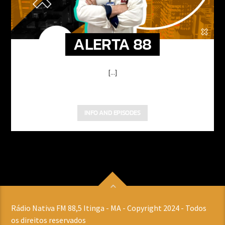
ALERTA 88
[...]
INFO AND EPISODES
Rádio Nativa FM 88,5 Itinga - MA - Copyright 2024 - Todos
os direitos reservados