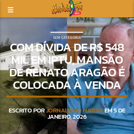
SEM CATEGORIA
COM DÍVIDA DE R$ 548
MIL EM IPTU, MANSÃO
DE RENATO ARAGÃO É
COLOCADA À VENDA
ESCRITO POR
JORNALISMO NATIVA
EM 5 DE
JANEIRO, 2026