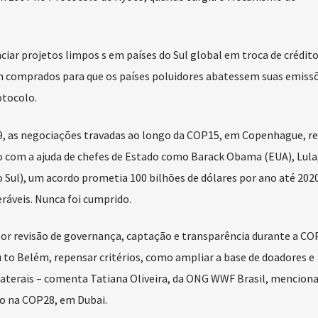
ciar projetos limpos s em países do Sul global em troca de crédito
am comprados para que os países poluidores abatessem suas emiss
otocolo.
9, as negociações travadas ao longo da COP15, em Copenhague, 
 com a ajuda de chefes de Estado como Barack Obama (EUA), Lula
o Sul), um acordo prometia 100 bilhões de dólares por ano até 202
ráveis. Nunca foi cumprido.
or revisão de governança, captação e transparência durante a CO
u to Belém, repensar critérios, como ampliar a base de doadores e
ilaterais – comenta Tatiana Oliveira, da ONG WWF Brasil, mencion
do na COP28, em Dubai.