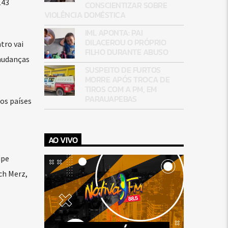
143
CONSCIENTIZAR SOBRE
VIOLÊNCIA DOMÉSTICA
IML APONTA: PAI
DILACEROU O PRÓPRIO
tro vai
FILHO DURANTE ABUSO
 mudanças
SUSPEITO DE FURTOS
MORRE APÓS TROCA DE
TIROS COM A PM, EM
PARAUAPEBAS
 os países
AO VIVO
ipe
ch Merz,