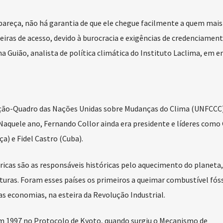
reça, não há garantia de que ele chegue facilmente a quem mais 
eiras de acesso, devido à burocracia e exigências de credenciament
na Guião, analista de política climática do Instituto Laclima, em e
ão-Quadro das Nações Unidas sobre Mudanças do Clima (UNFCCC),
 Naquele ano, Fernando Collor ainda era presidente e líderes como
a) e Fidel Castro (Cuba).
s ricas são as responsáveis históricas pelo aquecimento do planeta,
uras. Foram esses países os primeiros a queimar combustível fós
 economias, na esteira da Revolução Industrial.
em 1997 no Protocolo de Kyoto, quando surgiu o Mecanismo de