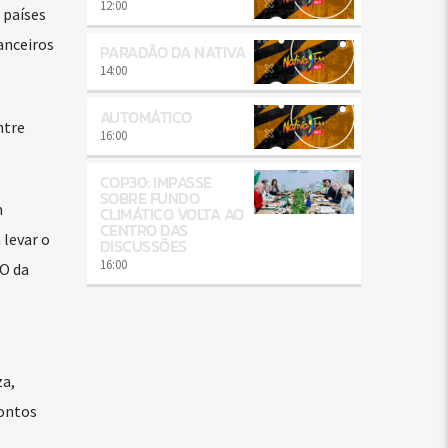
12:00
 países
anceiros
PARADÃO DA NATIVA
14:00
AUTOMÁTICO
ntre
16:00
COP30: IMPASSE
SOBRE FUNDO
m
CLIMÁTICO VOLTA AO
CENTRO DAS
 levar o
DISCUSSÕES
16:00
EO da
za,
pontos