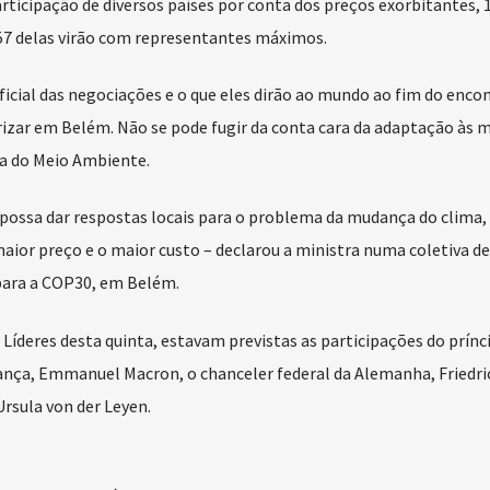
rticipação de diversos países por conta dos preços exorbitantes, 
57 delas virão com representantes máximos.
oficial das negociações e o que eles dirão ao mundo ao fim do encon
orizar em Belém. Não se pode fugir da conta cara da adaptação às
ra do Meio Ambiente.
e possa dar respostas locais para o problema da mudança do clima,
aior preço e o maior custo – declarou a ministra numa coletiva de
 para a COP30, em Belém.
Líderes desta quinta, estavam previstas as participações do prínc
rança, Emmanuel Macron, o chanceler federal da Alemanha, Friedri
rsula von der Leyen.