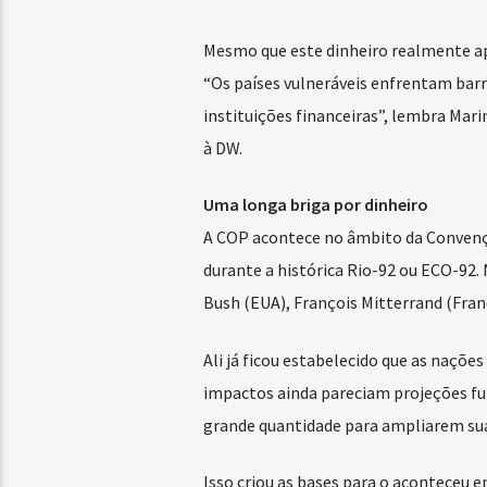
Mesmo que este dinheiro realmente apa
“Os países vulneráveis enfrentam barr
instituições financeiras”, lembra Mari
à DW.
Uma longa briga por dinheiro
A COP acontece no âmbito da Convenç
durante a histórica Rio-92 ou ECO-92.
Bush (EUA), François Mitterrand (Franç
Ali já ficou estabelecido que as naçõe
impactos ainda pareciam projeções fut
grande quantidade para ampliarem suas
Isso criou as bases para o aconteceu 