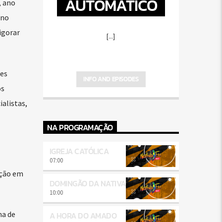
AUTOMÁTICO
, ano
 no
igorar
[...]
es
INFO AND EPISODES
os
alistas,
NA PROGRAMAÇÃO
IGREJA CATÓLICA
07:00
nção em
DOMINGÃO DA NATIVA
10:00
ma de
A HORA DO AMADO