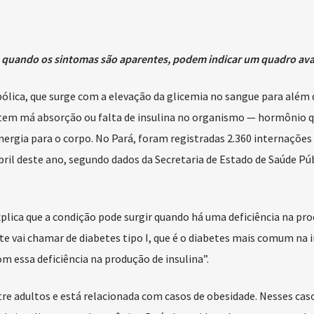
a; quando os sintomas são aparentes, podem indicar um quadro av
ólica, que surge com a elevação da glicemia no sangue para além 
e tem má absorção ou falta de insulina no organismo — hormônio 
nergia para o corpo. No Pará, foram registradas 2.360 internações
bril deste ano, segundo dados da Secretaria de Estado de Saúde Pú
plica que a condição pode surgir quando há uma deficiência na pr
te vai chamar de diabetes tipo I, que é o diabetes mais comum na i
om essa deficiência na produção de insulina”.
re adultos e está relacionada com casos de obesidade. Nesses caso