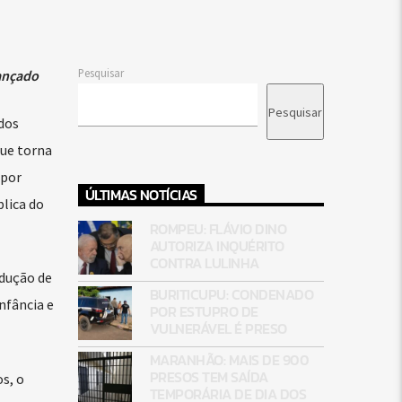
Pesquisar
ançado
Pesquisar
dos
que torna
 por
ÚLTIMAS NOTÍCIAS
blica do
ROMPEU: FLÁVIO DINO
AUTORIZA INQUÉRITO
CONTRA LULINHA
odução de
BURITICUPU: CONDENADO
nfância e
POR ESTUPRO DE
VULNERÁVEL É PRESO
MARANHÃO: MAIS DE 900
PRESOS TEM SAÍDA
s, o
TEMPORÁRIA DE DIA DOS