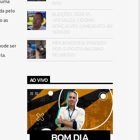
o uma
PAIS
ada pelo
ELEIÇÕES 2026: PL
OFICIALIZA CIDÔNIO
o as
GONÇALVES CANDIDATO AO
SENADO
MPF INVESTIGA PREFEITO
pode ser
POR SUPOSTO RACISMO
RELIGIOSO
la.
AO VIVO
BOM DIA