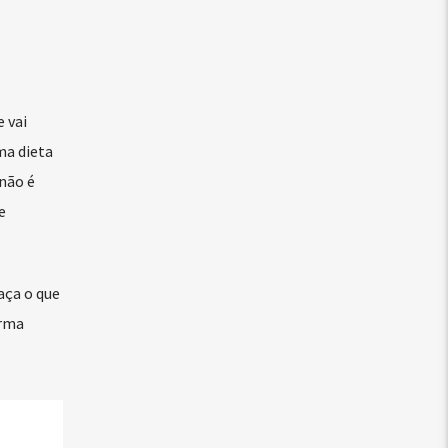
 vai
ma dieta
 não é
e
aça o que
orma