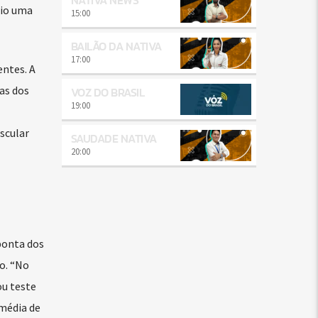
rio uma
15:00
BAILÃO DA NATIVA
17:00
entes. A
as dos
VOZ DO BRASIL
19:00
scular
SAUDADE NATIVA
20:00
ponta dos
o. “No
ou teste
 média de