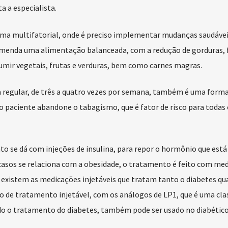
a a especialista.
rma multifatorial, onde é preciso implementar mudanças saudávei
comenda uma alimentação balanceada, com a redução de gorduras, f
umir vegetais, frutas e verduras, bem como carnes magras.
rma regular, de três a quatro vezes por semana, também é uma forma
 o paciente abandone o tabagismo, que é fator de risco para todas
to se dá com injeções de insulina, para repor o hormônio que está
s casos se relaciona com a obesidade, o tratamento é feito com me
a existem as medicações injetáveis que tratam tanto o diabetes qu
po de tratamento injetável, com os análogos de LP1, que é uma cla
 o tratamento do diabetes, também pode ser usado no diabético t