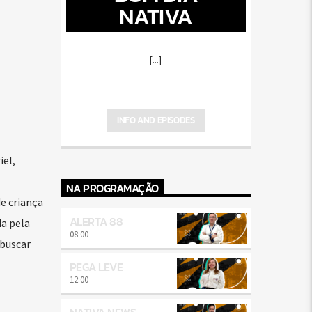
NATIVA
[...]
INFO AND EPISODES
iel,
NA PROGRAMAÇÃO
e criança
ALERTA 88
a pela
08:00
 buscar
PEGA LEVE
12:00
NATIVA NEWS