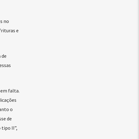
s no
rituras e
 de
 essas
 em falta.
dicações
anto o
sse de
ipo II”,