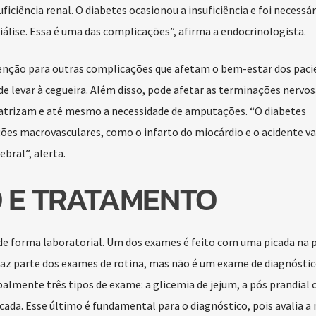
ficiência renal. O diabetes ocasionou a insuficiência e foi necessá
iálise. Essa é uma das complicações”, afirma a endocrinologista.
tenção para outras complicações que afetam o bem-estar dos paci
e levar à cegueira. Além disso, pode afetar as terminações nervos
atrizam e até mesmo a necessidade de amputações. “O diabetes
s macrovasculares, como o infarto do miocárdio e o acidente va
bral”, alerta.
 E TRATAMENTO
 de forma laboratorial. Um dos exames é feito com uma picada na 
faz parte dos exames de rotina, mas não é um exame de diagnóstic
ipalmente três tipos de exame: a glicemia de jejum, a pós prandial 
cada. Esse último é fundamental para o diagnóstico, pois avalia a