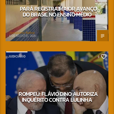
PARÁ REGISTRA MAIOR AVANÇO
DO BRASIL NO ENSINO MÉDIO
Jornalismo Nativa
6 DE AGOSTO, 2026
JUDICIÁRIO
0
ROMPEU: FLÁVIO DINO AUTORIZA
INQUÉRITO CONTRA LULINHA