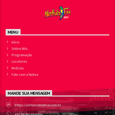
MENU
Início
Sobre Nós
Programação
Locutores
Notícias
Fale com a Nativa
MANDE SUA MENSAGEM
https://sintonizenativa.com.br
+55 99 99189-8004