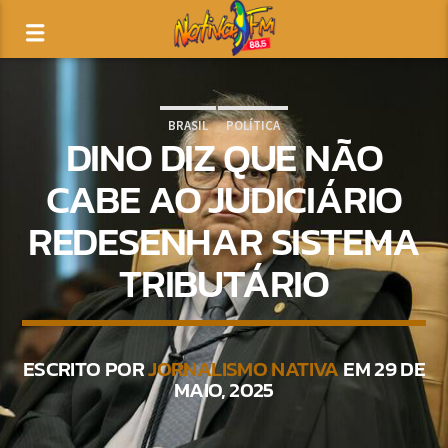
BRASIL
POLÍTICA
DINO DIZ QUE NÃO
CABE AO JUDICIÁRIO
REDESENHAR SISTEMA
TRIBUTÁRIO
ESCRITO POR
JORNALISMO NATIVA
EM 29 DE
MAIO, 2025