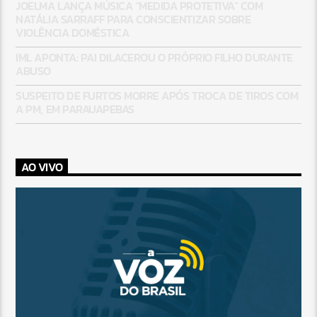
JOELMA LANÇA MÚSICA “MEDIDA PROTETIVA” COM
NATÁLIA SARRAFF PARA CONSCIENTIZAR SOBRE
VIOLÊNCIA DOMÉSTICA
IML APONTA: PAI DILACEROU O PRÓPRIO FILHO DURANTE
ABUSO
SUSPEITO DE FURTOS MORRE APÓS TROCA DE TIROS COM
A PM, EM PARAUAPEBAS
AO VIVO