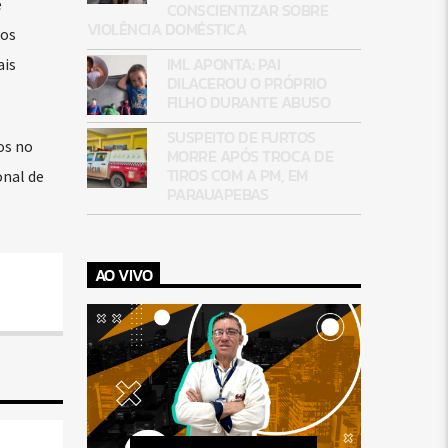
e
CONSCIENTIZAR SOBRE
VIOLÊNCIA DOMÉSTICA
dos
IML APONTA: PAI
ais
DILACEROU O PRÓPRIO
FILHO DURANTE ABUSO
SUSPEITO DE FURTOS
os no
MORRE APÓS TROCA DE
TIROS COM A PM, EM
onal de
PARAUAPEBAS
AO VIVO