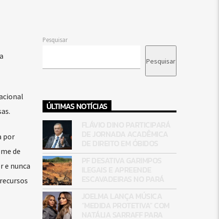
Pesquisar
a
Pesquisar
acional
ÚLTIMAS NOTÍCIAS
as.
FLÁVIO DINO PARTICIPARÁ
DE JORNADA ACADÊMICA
a por
DE DIREITO EM ÓBIDOS
ome de
PF DESATIVA GARIMPOS
r e nunca
ILEGAIS E APREENDE
ESCAVADEIRAS NO PARÁ
 recursos
JOELMA LANÇA MÚSICA
“MEDIDA PROTETIVA” COM
NATÁLIA SARRAFF PARA