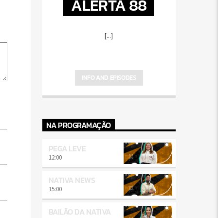
ALERTA 88
[...]
INFO AND EPISODES
NA PROGRAMAÇÃO
PEGA LEVE
12:00
NATIVA NEWS
15:00
BAILÃO DA NATIVA