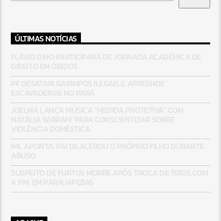
ÚLTIMAS NOTÍCIAS
FLÁVIO DINO PARTICIPARÁ DE JORNADA ACADÊMICA DE
DIREITO EM ÓBIDOS
PF DESATIVA GARIMPOS ILEGAIS E APREENDE
ESCAVADEIRAS NO PARÁ
JOELMA LANÇA MÚSICA “MEDIDA PROTETIVA” COM
NATÁLIA SARRAFF PARA CONSCIENTIZAR SOBRE
VIOLÊNCIA DOMÉSTICA
IML APONTA: PAI DILACEROU O PRÓPRIO FILHO DURANTE
ABUSO
SUSPEITO DE FURTOS MORRE APÓS TROCA DE TIROS COM
A PM, EM PARAUAPEBAS