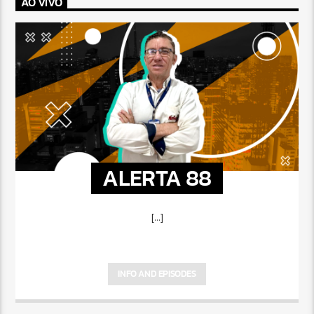
AO VIVO
ALERTA 88
[...]
INFO AND EPISODES