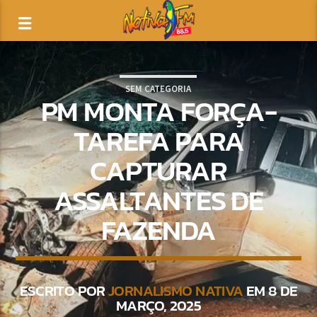
SEM CATEGORIA
PM MONTA FORÇA-
TAREFA PARA
CAPTURAR
ASSALTANTES DE
FAZENDA
ESCRITO POR
JORNALISMO NATIVA
EM 8 DE
MARÇO, 2025