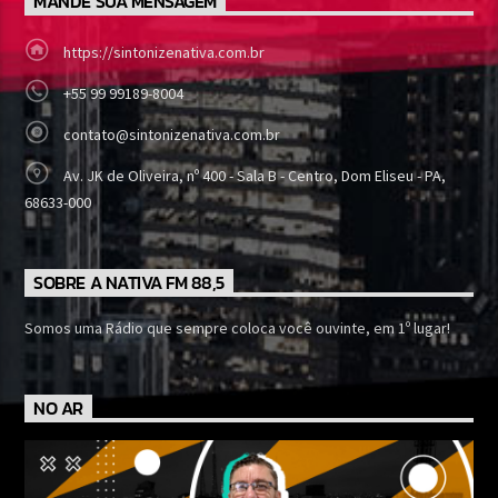
MANDE SUA MENSAGEM
https://sintonizenativa.com.br
+55 99 99189-8004
contato@sintonizenativa.com.br
Av. JK de Oliveira, nº 400 - Sala B - Centro, Dom Eliseu - PA,
68633-000
SOBRE A NATIVA FM 88,5
Somos uma Rádio que sempre coloca você ouvinte, em 1º lugar!
NO AR