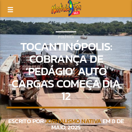
POLÍTICA
TOCANTINÓPOLIS:
COBRANÇA DE
‘PEDÁGIO’ AUTO
CARGAS COMEÇA DIA
12
ESCRITO POR
JORNALISMO NATIVA
EM 8 DE
MAIO, 2025