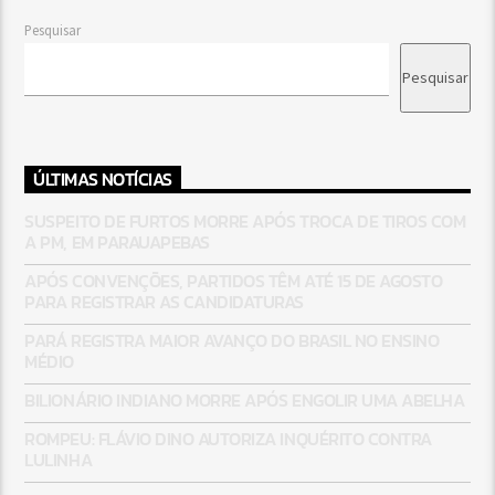
Pesquisar
Pesquisar
ÚLTIMAS NOTÍCIAS
SUSPEITO DE FURTOS MORRE APÓS TROCA DE TIROS COM
A PM, EM PARAUAPEBAS
APÓS CONVENÇÕES, PARTIDOS TÊM ATÉ 15 DE AGOSTO
PARA REGISTRAR AS CANDIDATURAS
PARÁ REGISTRA MAIOR AVANÇO DO BRASIL NO ENSINO
MÉDIO
BILIONÁRIO INDIANO MORRE APÓS ENGOLIR UMA ABELHA
ROMPEU: FLÁVIO DINO AUTORIZA INQUÉRITO CONTRA
LULINHA