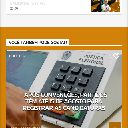
SAUDADE NATIVA
20:00
VOCÊ TAMBÉM PODE GOSTAR
POLÍTICA
0
APÓS CONVENÇÕES, PARTIDOS
TÊM ATÉ 15 DE AGOSTO PARA
REGISTRAR AS CANDIDATURAS
Jornalismo Nativa